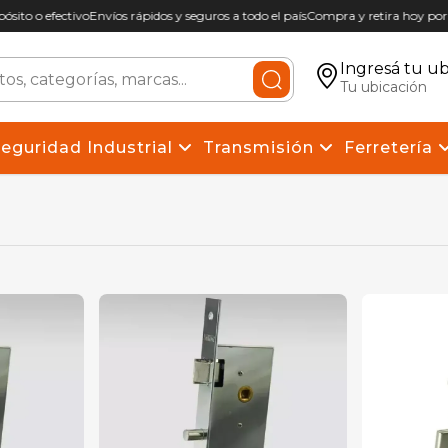
sito o efectivo
Envíos rápidos y seguros a todo el país
Compra y retira hoy por 
Ingresá tu ub
Tu ubicación
eguridad Industrial
Transmisión
Ferretería