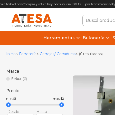
 a todo el país
Compra y retira hoy por sucursal
10% OFF por transferencia/depó
Herramientas
Bulonería
S
Inicio
Ferretería
Cerrojos/ Cerraduras
(6 resultados)
Marca
Sekur
(6)
Precio
min.$1
max.$2
Desde
Hasta