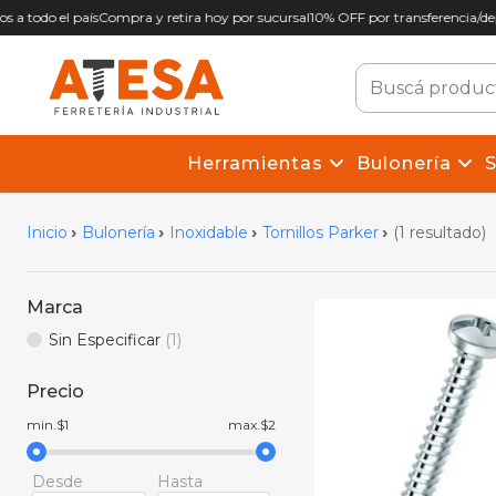
s a todo el país
Compra y retira hoy por sucursal
10% OFF por transferencia/dep
Herramientas
Bulonería
S
Inicio
Bulonería
Inoxidable
Tornillos Parker
(1 resultado)
Marca
Sin Especificar
(1)
Precio
min.$1
max.$2
Desde
Hasta