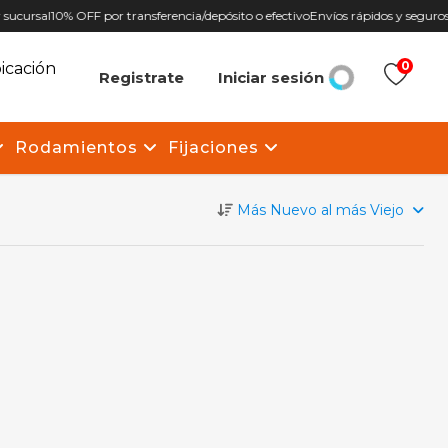
sucursal
10% OFF por transferencia/depósito o efectivo
Envíos rápidos y seguros 
0
icación
Registrate
Iniciar sesión
Rodamientos
Fijaciones