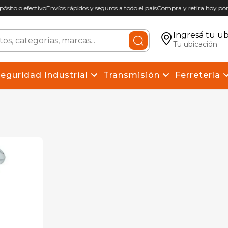
ósito o efectivo
Envíos rápidos y seguros a todo el país
Compra y retira hoy por 
Ingresá tu ub
Tu ubicación
eguridad Industrial
Transmisión
Ferretería