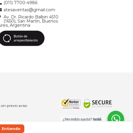
(011) 7700-4986
atesaventas@gmail.com
Av. Dr. Ricardo Balbin 4510
(1650), San Martín, Buenos
ires, Argentina
 sin previo aviso.
¿Necesitás ayuda?
hablá
con nosotros
Entiendo