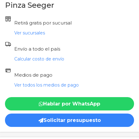
Palas
Pulidoras
Herramientas de medición
Auditiva
Elementos de fijación
Ampollas Químicas
Pinza Seeger
Alicates
Amoladoras Rectas
Ver todos
Facial
Escaleras
Varillas FTR
Retirá gratis por sucursal
Pinzas
Hidrolavadoras
Para el Soldador
Mangueras
Ver todos
Ver sucursales
Tenazas
Sierras Eléctricas
Cinta Antideslizante
Morsas / Prensas
Envío a todo el país
Pelacables
Martillos Electricos
Cascos
Electrodos/Aportes
Calcular costo de envío
Torquimetros
Bombas Centrífugas
Ver todos
Termos
Medios de pago
Ver todos los medios de pago
Ver todos
Encoladoras
Lijas
Lijadoras
Aceites y Lubricantes
Hablar por WhatsApp
Calefactores
Pinturas
Solicitar presupuesto
Minitornos
Cerrojos/ Cerraduras