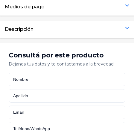
Ver todos
Carretillas
Medios de pago
Cestos
Descripción
Ruedas
Ver todos
Consultá por este producto
Dejanos tus datos y te contactamos a la brevedad.